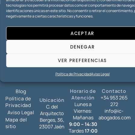
tecnologías nos permitirá procesar datos como el comportamiento de navegac
identificaciones únicas en este sitio. No consentir o retirar el consentimiento
negativamente a ciertas características y funciones.
¿Tiene dudas o necesita un
presupuesto?
ACEPTAR
CONTACTO
DENEGAR
Iuris consultas abogados es garantía de compromiso
con el cliente, seriedad, profesionalidad, anonimato,
VER PREFERENCIAS
especialidad y rapidez.
Política de Privacidad
Aviso Legal
Horario de
Contacto
Blog
Atención
+34 953 265
Política de
Ubicación
Lunes a
272
Privacidad
C. del
Viernes:
info@ic-
Aviso Legal
Arquitecto
Mañanas
abogados.com
Mapa del
Berges, 36,
9:00 – 14:30
sitio
23007 Jaén
Tardes
17:00