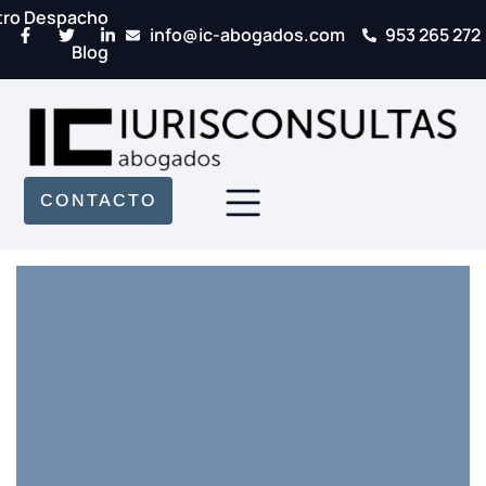
tro Despacho
info@ic-abogados.com
953 265 272
Blog
CONTACTO