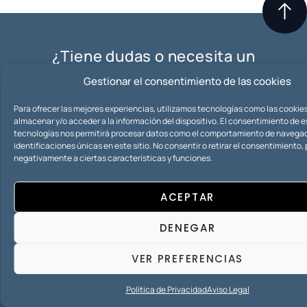
¿Tiene dudas o necesita un
presupuesto?
Gestionar el consentimiento de las cookies
CONTACTO
Para ofrecer las mejores experiencias, utilizamos tecnologías como las cookie
Iuris consultas abogados es garantía de compromiso
almacenar y/o acceder a la información del dispositivo. El consentimiento de 
tecnologías nos permitirá procesar datos como el comportamiento de navegac
con el cliente, seriedad, profesionalidad, anonimato,
identificaciones únicas en este sitio. No consentir o retirar el consentimiento
especialidad y rapidez.
negativamente a ciertas características y funciones.
ACEPTAR
Horario de
Contacto
Blog
Atención
+34 953 265
Política de
DENEGAR
Ubicación
Lunes a
272
Privacidad
C. del
Viernes:
info@ic-
Aviso Legal
VER PREFERENCIAS
Arquitecto
Mañanas
abogados.com
Mapa del
Berges, 36,
9:00 – 14:30
sitio
23007 Jaén
Política de Privacidad
Aviso Legal
Tardes
17:00