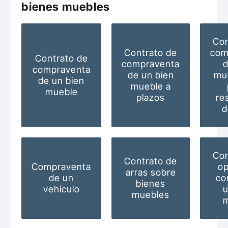
bienes muebles
Con
Contrato de
com
Contrato de
compraventa
d
compraventa
de un bien
mu
de un bien
mueble a
mueble
plazos
re
d
Con
Contrato de
Compraventa
op
arras sobre
de un
co
bienes
vehículo
u
muebles