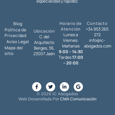
especialidad y rapidez.
Horario de
Contacto
Blog
Atención
+34 953 265
Política de
Ubicación
Lunes a
272
Privacidad
C. del
Viernes:
info@ic-
Aviso Legal
Arquitecto
Mañanas
abogados.com
Mapa del
Berges, 36,
9:00 – 14:30
sitio
23007 Jaén
Tardes
17:00
– 20:00
© 2026 IC Abogados
Web Desarrollada Por
CMA Comunicación