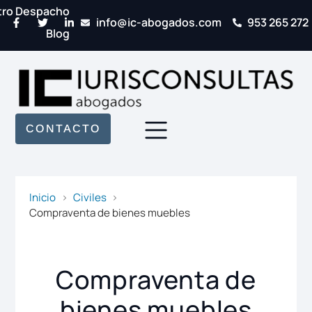
tro Despacho
info@ic-abogados.com
953 265 272
Blog
CONTACTO
Inicio
Civiles
Compraventa de bienes muebles
Compraventa de
bienes muebles