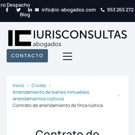
tro Despacho
info@ic-abogados.com
953 265 272
Blog
CONTACTO
Inicio
Civiles
Arrendamiento de bienes inmuebles:
arrendamientos rústicos
Contrato de arrendamiento de finca rústica
Contrato de