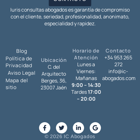
Iuris consultas abogados es garantía de compromiso
con el cliente, seriedad, profesionalidad, anonimato,
especialidad y rapidez.
Horario de
Contacto
Blog
Atención
+34 953 265
Política de
Ubicación
Lunes a
272
Privacidad
C. del
Viernes:
info@ic-
Aviso Legal
Arquitecto
Mañanas
abogados.com
Mapa del
Berges, 36,
9:00 – 14:30
sitio
23007 Jaén
Tardes
17:00
– 20:00
© 2026 IC Abogados