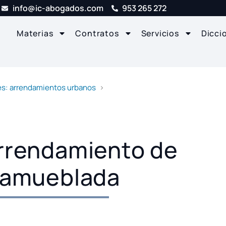
info@ic-abogados.com
953 265 272
Materias
Contratos
Servicios
Dicci
s: arrendamientos urbanos
rrendamiento de
 amueblada