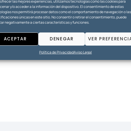
 ofrecer las mejores experiencias, utilizamos tecnologías como las cookies para
enar y/o acceder a la información del dispositivo. El consentimiento de estas
ologías nos permitirá procesar datos como el comportamiento de navegación o las
ificaciones únicas en este sitio. No consentir o retirar el consentimiento, puede
tar negativamente a ciertas características y funciones.
ACEPTAR
DENEGAR
VER PREFERENCI
Política de Privacidad
Aviso Legal