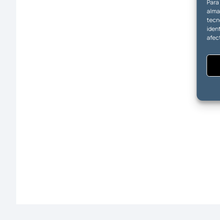
Para
almac
tecn
ident
afec