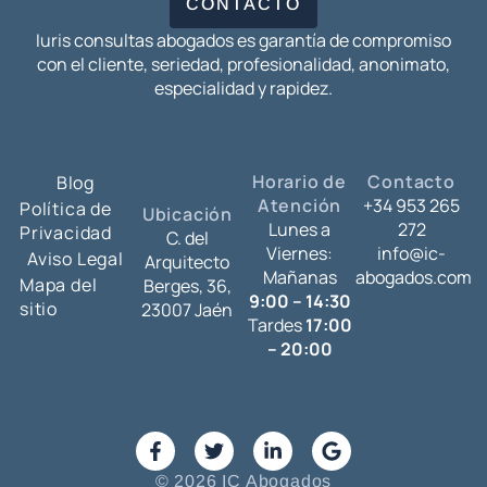
CONTACTO
Iuris consultas abogados es garantía de compromiso
con el cliente, seriedad, profesionalidad, anonimato,
especialidad y rapidez.
Horario de
Contacto
Blog
Atención
+34 953 265
Política de
Ubicación
Lunes a
272
Privacidad
C. del
Viernes:
info@ic-
Aviso Legal
Arquitecto
Mañanas
abogados.com
Mapa del
Berges, 36,
9:00 – 14:30
sitio
23007 Jaén
Tardes
17:00
– 20:00
© 2026 IC Abogados