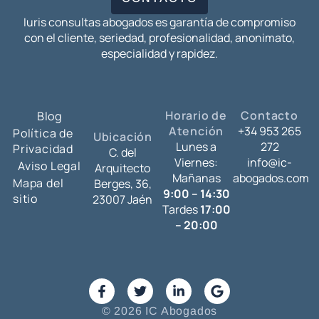
Iuris consultas abogados es garantía de compromiso
con el cliente, seriedad, profesionalidad, anonimato,
especialidad y rapidez.
Horario de
Contacto
Blog
Atención
+34 953 265
Política de
Ubicación
Lunes a
272
Privacidad
C. del
Viernes:
info@ic-
Aviso Legal
Arquitecto
Mañanas
abogados.com
Mapa del
Berges, 36,
9:00 – 14:30
sitio
23007 Jaén
Tardes
17:00
– 20:00
© 2026 IC Abogados