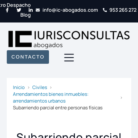
tro Despacho
info@ic-abogados.com
953 265 272
Blog
CONTACTO
Inicio
Civiles
Arrendamientos bienes inmuebles:
arrendamientos urbanos
Subarriendo parcial entre personas físicas
Subarriendo parcial