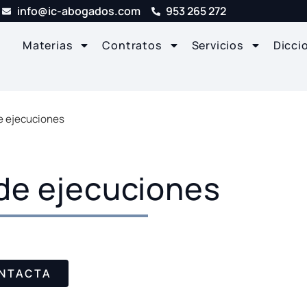
info@ic-abogados.com
953 265 272
Materias
Contratos
Servicios
Dicci
e ejecuciones
de ejecuciones
NTACTA