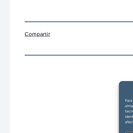
Compartir
Para
almac
tecn
ident
afec