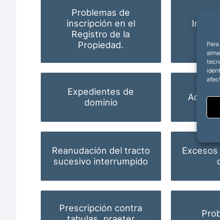
Problemas de
inscripción en el
Inmatr
Registro de la
Para
Propiedad.
almac
tecn
ident
afec
Expedientes de
Actas d
dominio
Reanudación del tracto
Excesos 
sucesivo interrumpido
Prescripción contra
Pro
tabulas, praeter