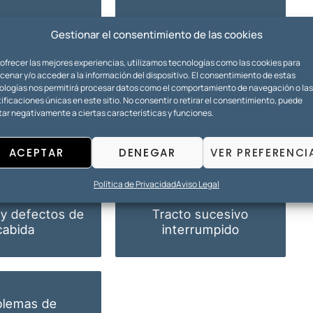
iculación de
Gestionar el consentimiento de las cookies
Doble inmatriculación
fincas
 ofrecer las mejores experiencias, utilizamos tecnologías como las cookies para
enar y/o acceder a la información del dispositivo. El consentimiento de estas
ologías nos permitirá procesar datos como el comportamiento de navegación o las
ificaciones únicas en este sitio. No consentir o retirar el consentimiento, puede
tar negativamente a ciertas características y funciones.
Título público
e notoriedad
adquisitivo
ACEPTAR
DENEGAR
VER PREFERENCI
Política de Privacidad
Aviso Legal
y defectos de
Tracto sucesivo
cabida
interrumpido
blemas de