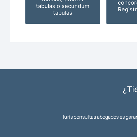
concor
tabulas o secundum
Regist
tabulas
¿Ti
Iuris consultas abogados es garan