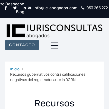
tro Despacho
info@ic-abogados.com
953 265 272
Blog
CONTACTO
Inicio
Recursos gubernativos contra calificaciones
negativas del registrador ante la DGRN
Recursos