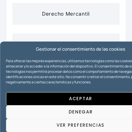
Derecho Mercantil
Derecho Registral o Hipotecario
Gestionar el consentimiento de las cookies
Para ofrecer las mejores experiencias, utilizamos tecnologías como las cookie
almacenar y/o acceder a la información del dispositivo. El consentimiento de 
tecnologías nos permitirá procesar datos como el comportamiento de navegac
Urbanismo
identificaciones únicas en este sitio. No consentir o retirar el consentimiento
negativamente a ciertas características y funciones.
ACEPTAR
DENEGAR
VER PREFERENCIAS