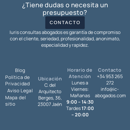
¿Tiene dudas o necesita un
presupuesto?
CONTACTO
Iuris consultas abogados es garantía de compromiso
con el cliente, seriedad, profesionalidad, anonimato,
especialidad y rapidez.
Horario de
Contacto
Blog
Atención
+34 953 265
Política de
Ubicación
Lunes a
272
Privacidad
C. del
Viernes:
info@ic-
Aviso Legal
Arquitecto
Mañanas
abogados.com
Mapa del
Berges, 36,
9:00 – 14:30
sitio
23007 Jaén
Tardes
17:00
– 20:00