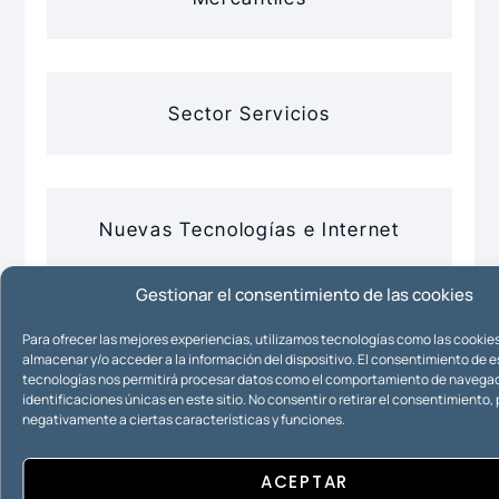
Sector Servicios
Nuevas Tecnologías e Internet
Gestionar el consentimiento de las cookies
Para ofrecer las mejores experiencias, utilizamos tecnologías como las cookie
Propiedad Intelectual
almacenar y/o acceder a la información del dispositivo. El consentimiento de 
tecnologías nos permitirá procesar datos como el comportamiento de navegac
identificaciones únicas en este sitio. No consentir o retirar el consentimiento
negativamente a ciertas características y funciones.
Propiedad Industrial
ACEPTAR