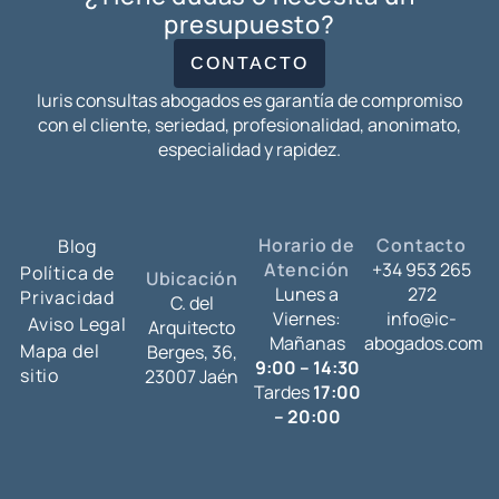
presupuesto?
CONTACTO
Iuris consultas abogados es garantía de compromiso
con el cliente, seriedad, profesionalidad, anonimato,
especialidad y rapidez.
Horario de
Contacto
Blog
Atención
+34 953 265
Política de
Ubicación
Lunes a
272
Privacidad
C. del
Viernes:
info@ic-
Aviso Legal
Arquitecto
Mañanas
abogados.com
Mapa del
Berges, 36,
9:00 – 14:30
sitio
23007 Jaén
Tardes
17:00
– 20:00