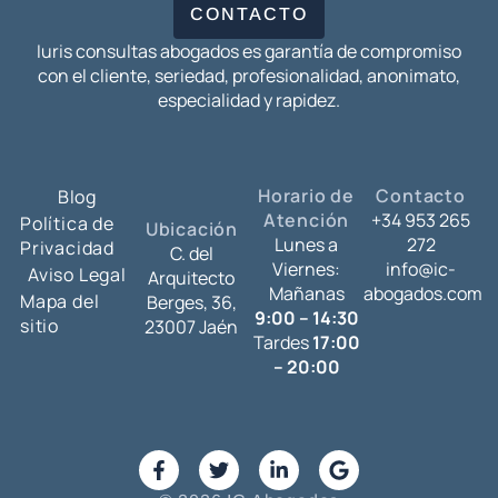
CONTACTO
Iuris consultas abogados es garantía de compromiso
con el cliente, seriedad, profesionalidad, anonimato,
especialidad y rapidez.
Horario de
Contacto
Blog
Atención
+34 953 265
Política de
Ubicación
Lunes a
272
Privacidad
C. del
Viernes:
info@ic-
Aviso Legal
Arquitecto
Mañanas
abogados.com
Mapa del
Berges, 36,
9:00 – 14:30
sitio
23007 Jaén
Tardes
17:00
– 20:00