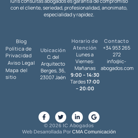
Iuris consultas abogados es garantía de compromiso
con el cliente, seriedad, profesionalidad, anonimato,
especialidad y rapidez.
Horario de
Contacto
Blog
Atención
+34 953 265
Política de
Ubicación
Lunes a
272
Privacidad
C. del
Viernes:
info@ic-
Aviso Legal
Arquitecto
Mañanas
abogados.com
Mapa del
Berges, 36,
9:00 – 14:30
sitio
23007 Jaén
Tardes
17:00
– 20:00
© 2026 IC Abogados
Web Desarrollada Por
CMA Comunicación