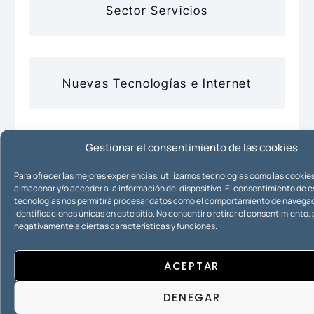
Sector Servicios
Nuevas Tecnologías e Internet
Gestionar el consentimiento de las cookies
Propiedad Intelectual
Para ofrecer las mejores experiencias, utilizamos tecnologías como las cookie
almacenar y/o acceder a la información del dispositivo. El consentimiento de 
tecnologías nos permitirá procesar datos como el comportamiento de navegac
identificaciones únicas en este sitio. No consentir o retirar el consentimiento
negativamente a ciertas características y funciones.
Propiedad Industrial
ACEPTAR
DENEGAR