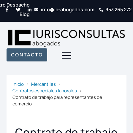
tro Despacho
info@ic-abogados.com
953 265 272
Blog
CONTACTO
Inicio
Mercantiles
Contratos especiales laborales
Contrato de trabajo para representantes de
comercio
Contrato de trabajo