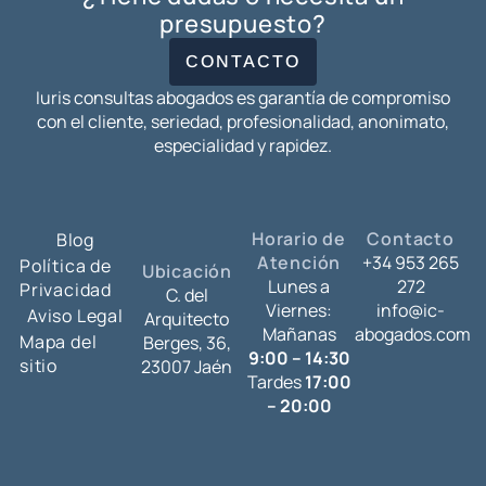
presupuesto?
CONTACTO
Iuris consultas abogados es garantía de compromiso
con el cliente, seriedad, profesionalidad, anonimato,
especialidad y rapidez.
Horario de
Contacto
Blog
Atención
+34 953 265
Política de
Ubicación
Lunes a
272
Privacidad
C. del
Viernes:
info@ic-
Aviso Legal
Arquitecto
Mañanas
abogados.com
Mapa del
Berges, 36,
9:00 – 14:30
sitio
23007 Jaén
Tardes
17:00
– 20:00