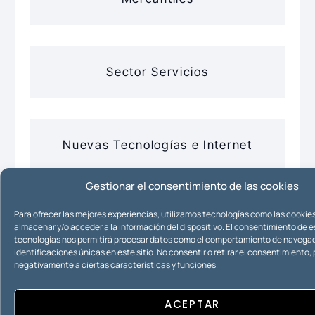
Sector Servicios
Nuevas Tecnologías e Internet
Gestionar el consentimiento de las cookies
Para ofrecer las mejores experiencias, utilizamos tecnologías como las cookie
Propiedad Intelectual
almacenar y/o acceder a la información del dispositivo. El consentimiento de 
tecnologías nos permitirá procesar datos como el comportamiento de navegac
identificaciones únicas en este sitio. No consentir o retirar el consentimiento
negativamente a ciertas características y funciones.
Propiedad Industrial
ACEPTAR