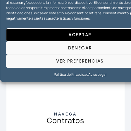
almacenar y/o acceder a la información del dispositivo. El consentimiento de 
tecnologías nos permitirá procesar datos como el comportamiento de navegac
identificaciones únicas en este sitio. No consentir o retirar el consentimiento
CONTACTA
negativamente a ciertas características y funciones.
Compartir
ACEPTAR
DENEGAR
VER PREFERENCIAS
Política de Privacidad
Aviso Legal
NAVEGA
Contratos