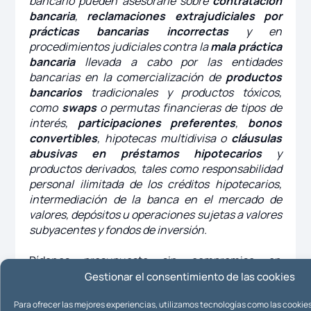
bancario pueden asesorarle sobre
contratación
bancaria
,
reclamaciones extrajudiciales por
prácticas bancarias incorrectas
y en
procedimientos judiciales contra la
mala práctica
bancaria
llevada a cabo por las entidades
bancarias en la comercialización de
productos
bancarios
tradicionales y productos tóxicos,
como
swaps
o permutas financieras de tipos de
interés,
participaciones preferentes
,
bonos
convertibles
, hipotecas multidivisa o
cláusulas
abusivas en préstamos hipotecarios
y
productos derivados, tales como responsabilidad
personal ilimitada de los créditos hipotecarios,
intermediación de la banca en el mercado de
valores, depósitos u operaciones sujetas a valores
subyacentes y fondos de inversión.
Pídanos presupuesto sin compromiso en
info@ic-abogados.com
o
pinche aquí.
Gestionar el consentimiento de las cookies
Para ofrecer las mejores experiencias, utilizamos tecnologías como las cookie