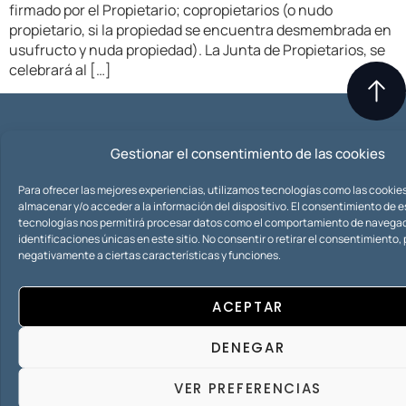
firmado por el Propietario; copropietarios (o nudo
propietario, si la propiedad se encuentra desmembrada en
usufructo y nuda propiedad). La Junta de Propietarios, se
celebrará al […]
¿Tiene dudas o necesita un
Gestionar el consentimiento de las cookies
presupuesto?
Para ofrecer las mejores experiencias, utilizamos tecnologías como las cookie
CONTACTO
almacenar y/o acceder a la información del dispositivo. El consentimiento de 
tecnologías nos permitirá procesar datos como el comportamiento de navegac
Iuris consultas abogados es garantía de compromiso
identificaciones únicas en este sitio. No consentir o retirar el consentimiento
con el cliente, seriedad, profesionalidad, anonimato,
negativamente a ciertas características y funciones.
especialidad y rapidez.
ACEPTAR
DENEGAR
Horario de
Contacto
Blog
Atención
+34 953 265
Política de
Ubicación
VER PREFERENCIAS
Lunes a
272
Privacidad
C. del