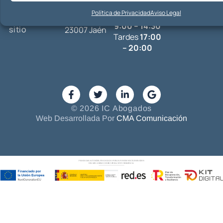
Viernes:
info@ic-
Aviso Legal
Arquitecto
Política de Privacidad
Aviso Legal
Mañanas
abogados.com
Mapa del
Berges, 36,
9:00 – 14:30
sitio
23007 Jaén
Tardes
17:00
– 20:00
© 2026 IC Abogados
Web Desarrollada Por
CMA Comunicación