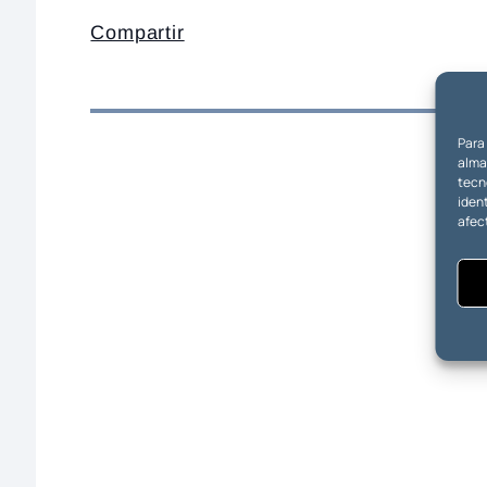
Compartir
Para
almac
tecn
ident
afec