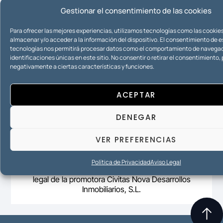
Urbanismo
Gestionar el consentimiento de las cookies
Para ofrecer las mejores experiencias, utilizamos tecnologías como las cookie
almacenar y/o acceder a la información del dispositivo. El consentimiento de 
tecnologías nos permitirá procesar datos como el comportamiento de navegac
identificaciones únicas en este sitio. No consentir o retirar el consentimiento
negativamente a ciertas características y funciones.
ACEPTAR
DENEGAR
Mª Ángeles Rico Zafra es abogada y fundadora de
VER PREFERENCIAS
Iurisconsultas Abogados (2011), despacho que
actualmente dirige. Administradora concursal y
mediadora desde 2019, ha colaborado en distintos
Política de Privacidad
Aviso Legal
medios radiofónicos. Es administradora y asesora
legal de la promotora Civitas Nova Desarrollos
Inmobiliarios, S.L.