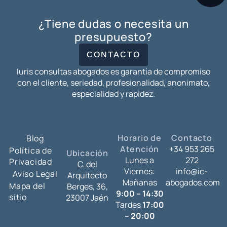
¿Tiene dudas o necesita un
presupuesto?
CONTACTO
Iuris consultas abogados es garantía de compromiso
con el cliente, seriedad, profesionalidad, anonimato,
especialidad y rapidez.
Horario de
Contacto
Blog
Atención
+34 953 265
Política de
Ubicación
Lunes a
272
Privacidad
C. del
Viernes:
info@ic-
Aviso Legal
Arquitecto
Mañanas
abogados.com
Mapa del
Berges, 36,
9:00 – 14:30
sitio
23007 Jaén
Tardes
17:00
– 20:00