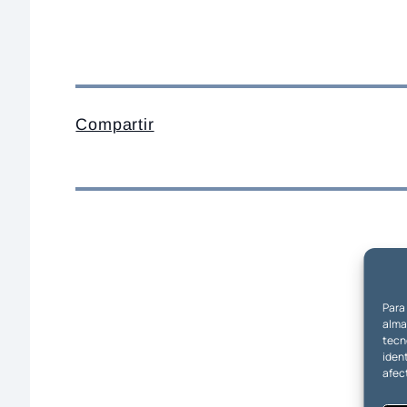
Compartir
Para
almac
tecn
ident
afec