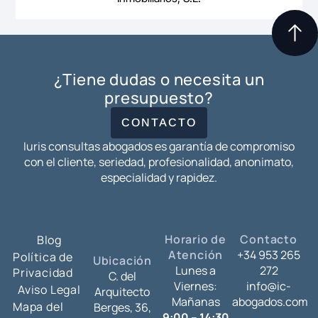
¿Tiene dudas o necesita un
presupuesto?
CONTACTO
Iuris consultas abogados es garantía de compromiso
con el cliente, seriedad, profesionalidad, anonimato,
especialidad y rapidez.
Horario de
Contacto
Blog
Atención
+34 953 265
Política de
Ubicación
Lunes a
272
Privacidad
C. del
Viernes:
info@ic-
Aviso Legal
Arquitecto
Mañanas
abogados.com
Mapa del
Berges, 36,
9:00 – 14:30