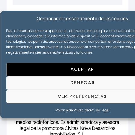
Gestionar el consentimiento de las cookies
Urbanismo
Para ofrecer las mejores experiencias, utilizamos tecnologías como las cookie
almacenar y/o acceder a la información del dispositivo. El consentimiento de 
tecnologías nos permitirá procesar datos como el comportamiento de navegac
identificaciones únicas en este sitio. No consentir o retirar el consentimiento
negativamente a ciertas características y funciones.
ACEPTAR
DENEGAR
VER PREFERENCIAS
Mª Ángeles Rico Zafra es abogada y fundadora de
Iurisconsultas Abogados (2011), despacho que
actualmente dirige. Administradora concursal y
Política de Privacidad
Aviso Legal
mediadora desde 2019, ha colaborado en distintos
medios radiofónicos. Es administradora y asesora
legal de la promotora Civitas Nova Desarrollos
Inmobiliarios, S.L.