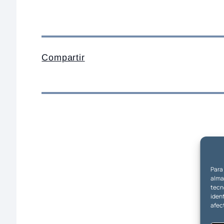
Compartir
Para
almac
tecn
ident
afec