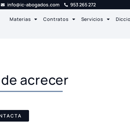
info@ic-abogados.com
953 265 272
Materias
Contratos
Servicios
Dicci
de acrecer
NTACTA