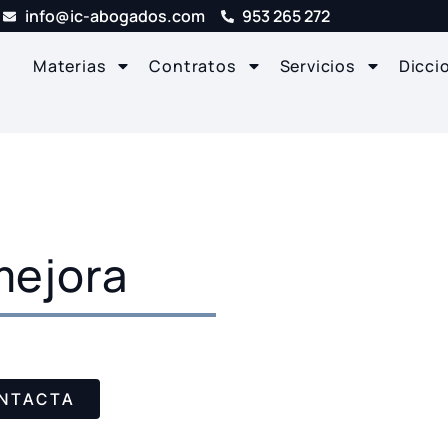
info@ic-abogados.com
953 265 272
Materias
Contratos
Servicios
Dicci
mejora
NTACTA