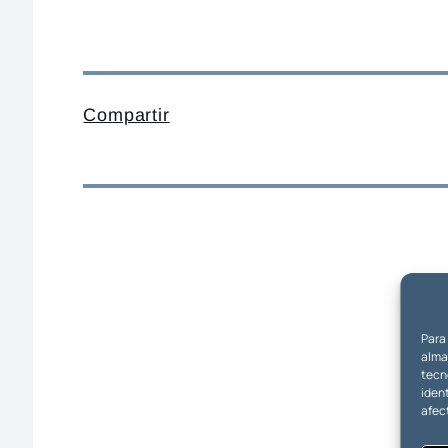
Compartir
Para
almac
tecn
ident
afec