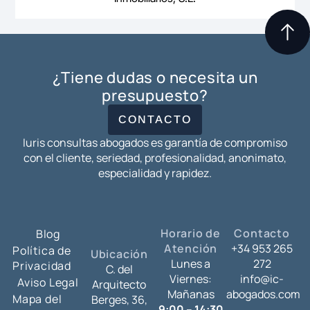
¿Tiene dudas o necesita un
presupuesto?
CONTACTO
Iuris consultas abogados es garantía de compromiso
con el cliente, seriedad, profesionalidad, anonimato,
especialidad y rapidez.
Horario de
Contacto
Blog
Atención
+34 953 265
Política de
Ubicación
Lunes a
272
Privacidad
C. del
Viernes:
info@ic-
Aviso Legal
Arquitecto
Mañanas
abogados.com
Mapa del
Berges, 36,
9:00 – 14:30