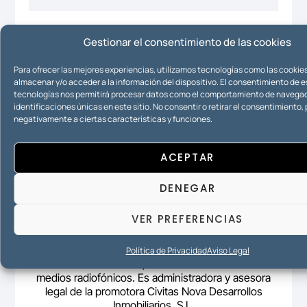
Gestionar el consentimiento de las cookies
Urbanismo
Para ofrecer las mejores experiencias, utilizamos tecnologías como las cookie
almacenar y/o acceder a la información del dispositivo. El consentimiento de 
tecnologías nos permitirá procesar datos como el comportamiento de navegac
identificaciones únicas en este sitio. No consentir o retirar el consentimiento
negativamente a ciertas características y funciones.
ACEPTAR
DENEGAR
VER PREFERENCIAS
Mª Ángeles Rico Zafra es abogada y fundadora de
Iurisconsultas Abogados (2011), despacho que
actualmente dirige. Administradora concursal y
Política de Privacidad
Aviso Legal
mediadora desde 2019, ha colaborado en distintos
medios radiofónicos. Es administradora y asesora
legal de la promotora Civitas Nova Desarrollos
Inmobiliarios, S.L.