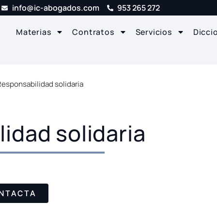
info@ic-abogados.com
953 265 272
Materias
Contratos
Servicios
Dicci
Responsabilidad solidaria
idad solidaria
NTACTA