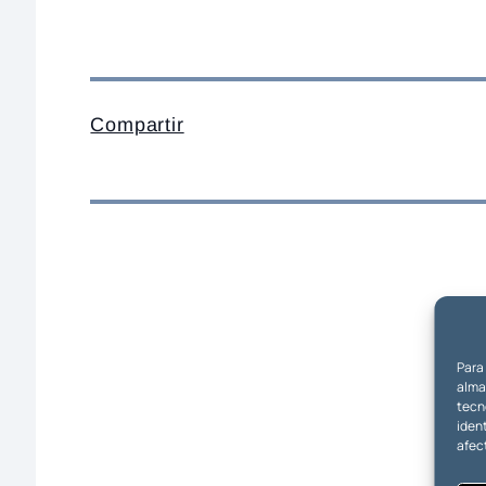
Compartir
Para
almac
tecn
ident
afec