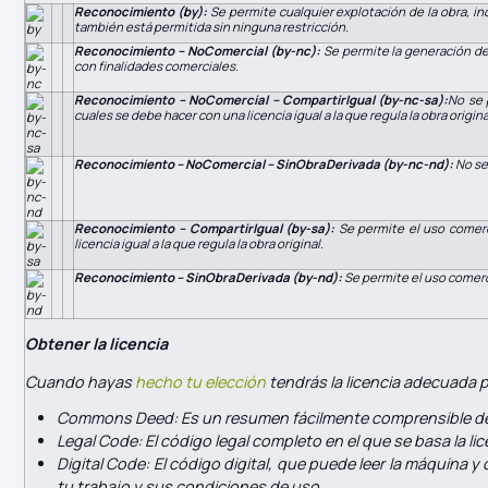
Reconocimiento (by):
Se permite cualquier explotación de la obra, inc
también está permitida sin ninguna restricción.
Reconocimiento – NoComercial (by-nc):
Se permite la generación de
con finalidades comerciales.
Reconocimiento – NoComercial – CompartirIgual (by-nc-sa):
No se 
cuales se debe hacer con una licencia igual a la que regula la obra origina
Reconocimiento – NoComercial – SinObraDerivada (by-nc-nd):
No se 
Reconocimiento – CompartirIgual (by-sa):
Se permite el uso comerci
licencia igual a la que regula la obra original.
Reconocimiento – SinObraDerivada (by-nd):
Se permite el uso comerc
Obtener la licencia
Cuando hayas
hecho tu elección
tendrás la licencia adecuada p
Commons Deed
: Es un resumen fácilmente comprensible del
Legal Code
: El código legal completo en el que se basa la l
Digital Code
: El código digital, que puede leer la máquina 
tu trabajo y sus condiciones de uso.