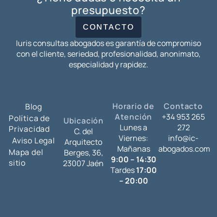
presupuesto?
CONTACTO
Iuris consultas abogados es garantía de compromiso
con el cliente, seriedad, profesionalidad, anonimato,
especialidad y rapidez.
Horario de
Contacto
Blog
Atención
+34 953 265
Política de
Ubicación
Lunes a
272
Privacidad
C. del
Viernes:
info@ic-
Aviso Legal
Arquitecto
Mañanas
abogados.com
Mapa del
Berges, 36,
9:00 – 14:30
sitio
23007 Jaén
Tardes
17:00
– 20:00