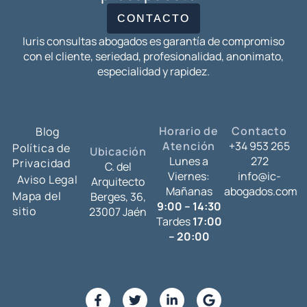
CONTACTO
Iuris consultas abogados es garantía de compromiso
con el cliente, seriedad, profesionalidad, anonimato,
especialidad y rapidez.
Horario de
Contacto
Blog
Atención
+34 953 265
Política de
Ubicación
Lunes a
272
Privacidad
C. del
Viernes:
info@ic-
Aviso Legal
Arquitecto
Mañanas
abogados.com
Mapa del
Berges, 36,
9:00 – 14:30
sitio
23007 Jaén
Tardes
17:00
– 20:00