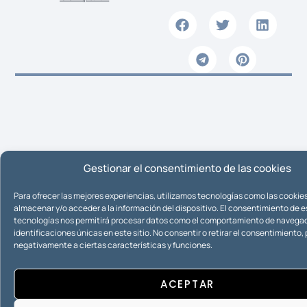
Gestionar el consentimiento de las cookies
Artículos Destacados
Para ofrecer las mejores experiencias, utilizamos tecnologías como las cookie
Entrevista en Cadena SER Jaén
almacenar y/o acceder a la información del dispositivo. El consentimiento de 
16/12/2015
tecnologías nos permitirá procesar datos como el comportamiento de navegac
identificaciones únicas en este sitio. No consentir o retirar el consentimiento
negativamente a ciertas características y funciones.
Entrada en vigor de la ley «Antidesahucios»
16/12/2015
ACEPTAR