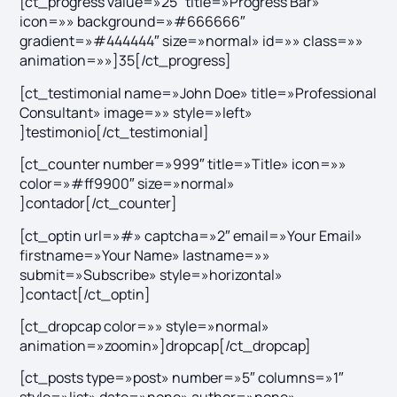
[ct_progress value=»25″ title=»Progress Bar»
icon=»» background=»#666666″
gradient=»#444444″ size=»normal» id=»» class=»»
animation=»»]35[/ct_progress]
[ct_testimonial name=»John Doe» title=»Professional
Consultant» image=»» style=»left»
]testimonio[/ct_testimonial]
[ct_counter number=»999″ title=»Title» icon=»»
color=»#ff9900″ size=»normal»
]contador[/ct_counter]
[ct_optin url=»#» captcha=»2″ email=»Your Email»
firstname=»Your Name» lastname=»»
submit=»Subscribe» style=»horizontal»
]contact[/ct_optin]
[ct_dropcap color=»» style=»normal»
animation=»zoomin»]dropcap[/ct_dropcap]
[ct_posts type=»post» number=»5″ columns=»1″