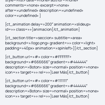
style=»list» date=»none» author=»none»
comments=»none» excerpt=»none»
after=»undefined» description=»undefined»
color=»undefined» ]
[ct_animation delay=»200″ animation=»slideup»
id=»» class=»»]animacion[/ct_animation]
[ct_section title=»seccion» subtitle=»area»
background=»/logo.png» gradient=»» color=»light»
padding=»40px» animation=»spinleft»][/ct_section]
[ct_button url=»#» color=»#FFFFFF»
background=»#666666″ gradient=»#444444″
description=»Boton» size=»normal» position=»none»
icon=»» target=»» rel=»»]Leer Más[/ct_button]
[ct_button url=»#» color=»#111111″
background=»#666666″ gradient=»#444444″
description=»Boton» size=»normal» position=»none»
icon=»» target=»» rel=»»]Leer Más[/ct_button]