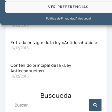
VER PREFERENCIAS
Artículos Destacados
Política de Privacidad
Aviso Legal
Entrevista en Cadena SER Jaén
16/12/2015
Entrada en vigor de la ley «Antidesahucios»
16/12/2015
Contenido principal de la «Ley
Antidesahucios»
16/12/2015
Busqueda