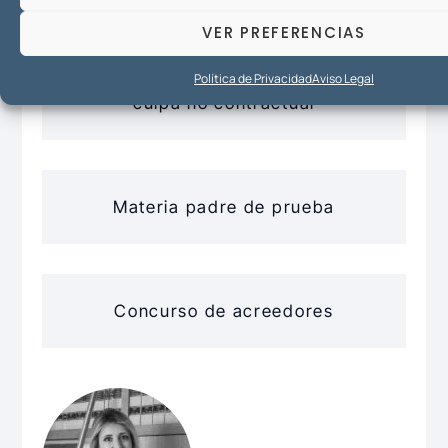
VER PREFERENCIAS
Reclamaciones daños y perjuicios:
Política de Privacidad
Aviso Legal
incumplimientos contractuales y
culpa no contractual
Materia padre de prueba
Concurso de acreedores