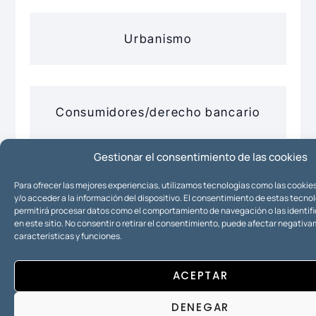
Urbanismo
Consumidores/derecho bancario
Gestionar el consentimiento de las cookies
Inversiones en España y
Para ofrecer las mejores experiencias, utilizamos tecnologías como las cooki
y/o acceder a la información del dispositivo. El consentimiento de estas tecno
nacionalidad
permitirá procesar datos como el comportamiento de navegación o las identif
en este sitio. No consentir o retirar el consentimiento, puede afectar negativa
características y funciones.
Promoción inmobiliaria y
ACEPTAR
construcción
DENEGAR