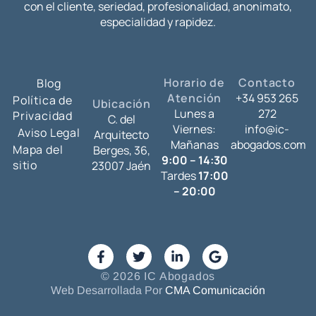
con el cliente, seriedad, profesionalidad, anonimato,
especialidad y rapidez.
Horario de
Contacto
Blog
Atención
+34 953 265
Política de
Ubicación
Lunes a
272
Privacidad
C. del
Viernes:
info@ic-
Aviso Legal
Arquitecto
Mañanas
abogados.com
Mapa del
Berges, 36,
9:00 – 14:30
sitio
23007 Jaén
Tardes
17:00
– 20:00
© 2026 IC Abogados
Web Desarrollada Por
CMA Comunicación