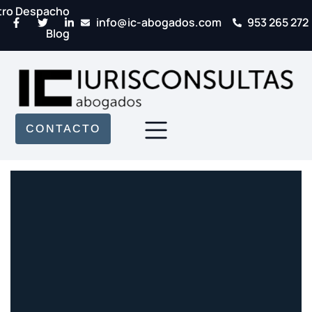
tro Despacho
info@ic-abogados.com
953 265 272
Blog
CONTACTO