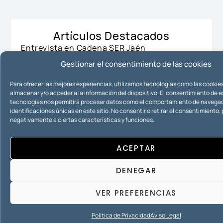
Artículos Destacados
Entrevista en Cadena SER Jaén
16/12/2015
Gestionar el consentimiento de las cookies
Para ofrecer las mejores experiencias, utilizamos tecnologías como las cookie
Entrada en vigor de la ley «Antidesahucios»
almacenar y/o acceder a la información del dispositivo. El consentimiento de 
tecnologías nos permitirá procesar datos como el comportamiento de navegac
16/12/2015
identificaciones únicas en este sitio. No consentir o retirar el consentimiento
negativamente a ciertas características y funciones.
Contenido principal de la «Ley
ACEPTAR
Antidesahucios»
16/12/2015
DENEGAR
VER PREFERENCIAS
Busqueda
Política de Privacidad
Aviso Legal