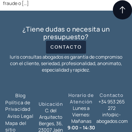
fraude o […]
¿Tiene dudas o necesita un
presupuesto?
CONTACTO
Iuris consultas abogados es garantía de compromiso
con el cliente, seriedad, profesionalidad, anonimato,
especialidad y rapidez.
Horario de
Contacto
Blog
Atención
+34 953 265
Política de
Ubicación
Lunes a
272
Privacidad
C. del
Viernes:
info@ic-
Aviso Legal
Arquitecto
Mañanas
abogados.com
Mapa del
Berges, 36,
9:00 – 14:30
sitio
23007 Jaén