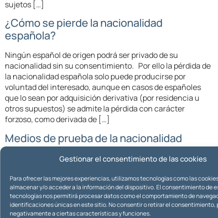
sujetos […]
¿Cómo se pierde la nacionalidad
española?
Ningún español de origen podrá ser privado de su
nacionalidad sin su consentimiento. Por ello la pérdida de
la nacionalidad española solo puede producirse por
voluntad del interesado, aunque en casos de españoles
que lo sean por adquisición derivativa (por residencia u
otros supuestos) se admite la pérdida con carácter
forzoso, como derivada de […]
Medios de prueba de la nacionalidad
española
Gestionar el consentimiento de las cookies
Probar la nacionalidad española es de gran importancia en
Para ofrecer las mejores experiencias, utilizamos tecnologías como las cookie
aquellos supuestos en los que se ha perdido y se pretende
almacenar y/o acceder a la información del dispositivo. El consentimiento de 
su recuperación: 1. El medio más normal de probar la
tecnologías nos permitirá procesar datos como el comportamiento de navegac
nacionalidad española es mediante certificación del
identificaciones únicas en este sitio. No consentir o retirar el consentimiento
Registro Civil. La nacionalidad española constará en la
negativamente a ciertas características y funciones.