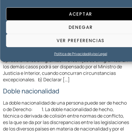
inscripción de su nacimiento, cuando se trate de
españoles […]
ACEPTAR
¿Cómo se recupera la nacionalidad
DENEGAR
española?
VER PREFERENCIAS
Quien haya perdido la nacionalidad española podrá
recuperarla cumpliendo los requisitos siguientes: a) Ser
residente legal en España. Este requisito no será de
Política de Privacidad
Aviso Legal
aplicación a los emigrantes ni a los hijos de emigrantes. En
los demás casos podrá ser dispensado por el Ministro de
Justicia e Interior, cuando concurran circunstancias
excepcionales. b) Declarar […]
Doble nacionalidad
La doble nacionalidad de una persona puede ser de hecho
o de Derecho: 1. La doble nacionalidad de hecho,
técnica o derivada de colisión entre normas de conflicto,
es la que se da por las discrepancias entre las legislaciones
de los diversos países en materia de nacionalidad y por el